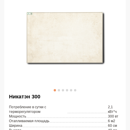
Никатэн 300
Потребление в сутки с
2,1
терморегулятором
кВт*ч
Мощность
300 вт
Отапливаемая площадь
6 м2
Ширина
60 см