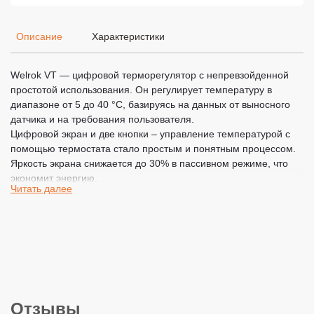
Описание
Характеристики
Welrok VT — цифровой терморегулятор с непревзойденной
простотой использования. Он регулирует температуру в
диапазоне от 5 до 40 °С, базируясь на данных от выносного
датчика и на требования пользователя.
Цифровой экран и две кнопки – управление температурой с
помощью термостата стало простым и понятным процессом.
Яркость экрана снижается до 30% в пассивном режиме, что
экономит энергию.
Читать далее
Монтаж тоже не вызовет трудностей – предусмотрена удобная
установка в стандартный подрозетник (60 мм диаметр). В
комплекте вы найдете все необходимое: терморегулятор,
датчик температуры и стильная рамка.
Блокировка кнопок предотвращает несанкционированное
вмешательство в работу прибора, что особенно важно для
семей с детьми. Встроенная защита от перегрева гарантирует
автоматическое отключение при 85 °C и восстановление
Отзывы
работы при снижении до 80 °C после подтверждения от